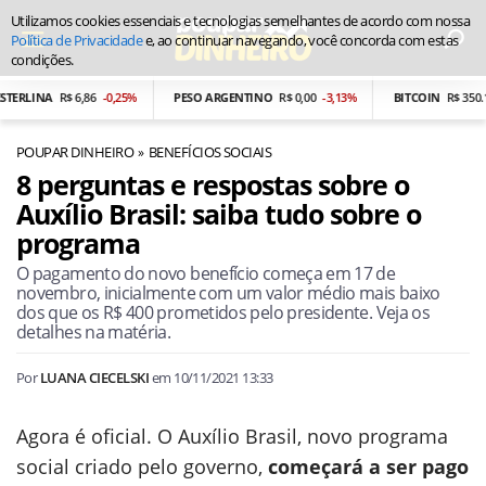
Utilizamos cookies essenciais e tecnologias semelhantes de acordo com nossa
Política de Privacidade
e, ao continuar navegando, você concorda com estas
condições.
INA
R$ 6,86
-0,25%
PESO ARGENTINO
R$ 0,00
-3,13%
BITCOIN
R$ 350.166,54
POUPAR DINHEIRO
BENEFÍCIOS SOCIAIS
8 perguntas e respostas sobre o
Auxílio Brasil: saiba tudo sobre o
programa
O pagamento do novo benefício começa em 17 de
novembro, inicialmente com um valor médio mais baixo
dos que os R$ 400 prometidos pelo presidente. Veja os
detalhes na matéria.
Por
LUANA CIECELSKI
em
10/11/2021 13:33
Agora é oficial. O Auxílio Brasil, novo programa
social criado pelo governo,
começará a ser pago