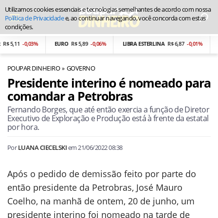
Utilizamos cookies essenciais e tecnologias semelhantes de acordo com nossa
Política de Privacidade
e, ao continuar navegando, você concorda com estas
condições.
$ 5,11
-0,03%
EURO
R$ 5,89
-0,06%
LIBRA ESTERLINA
R$ 6,87
-0,01%
P
POUPAR DINHEIRO
GOVERNO
Presidente interino é nomeado para
comandar a Petrobras
Fernando Borges, que até então exercia a função de Diretor
Executivo de Exploração e Produção está à frente da estatal
por hora.
Por
LUANA CIECELSKI
em
21/06/2022 08:38
Após o pedido de demissão feito por parte do
então presidente da Petrobras, José Mauro
Coelho, na manhã de ontem, 20 de junho, um
presidente interino foi nomeado na tarde de