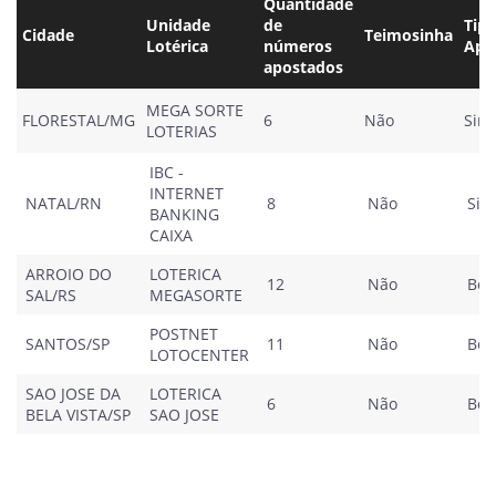
Quantidade
Unidade
de
Tip
Cidade
Teimosinha
Lotérica
números
Apo
apostados
MEGA SORTE
FLORESTAL/MG
6
Não
Sim
LOTERIAS
IBC -
INTERNET
NATAL/RN
8
Não
Sim
BANKING
CAIXA
ARROIO DO
LOTERICA
12
Não
Bol
SAL/RS
MEGASORTE
POSTNET
SANTOS/SP
11
Não
Bol
LOTOCENTER
SAO JOSE DA
LOTERICA
6
Não
Bol
BELA VISTA/SP
SAO JOSE