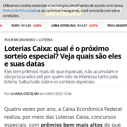
Utilizamos cookies essenciais e tecnologias semelhantes de acordo com nossa
Política de Privacidade
e, ao continuar navegando, você concorda com estas
condições.
EURO
R$ 5,89
-0,06%
LIBRA ESTERLINA
R$ 6,87
-0,01%
PESO ARGENTINO
R$
POUPAR DINHEIRO
LOTERIA
Loterias Caixa: qual é o próximo
sorteio especial? Veja quais são eles
e suas datas
Eles tem prêmios mais do que especiais, não acumulam e
são procurados até por quem não se interessa tanto pela
loteria. Saiba tudo sobre os sorteios especiais.
Por
LUANA CIECELSKI
em
04/01/2023 15:44
Quatro vezes por ano, a Caixa Econômica Federal
realiza, por meio das Loterias Caixa, concursos
especiais, com
prêmios bem mais altos
do que