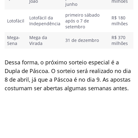
João
milhões
junho
primeiro sábado
Lotofácil da
R$ 180
Lotofácil
após o 7 de
Independência
milhões
setembro
Mega-
Mega da
R$ 370
31 de dezembro
Sena
Virada
milhões
Dessa forma, o próximo sorteio especial é a
Dupla de Páscoa. O sorteio será realizado no dia
8 de abril, já que a Páscoa é no dia 9. As apostas
costumam ser abertas algumas semanas antes.