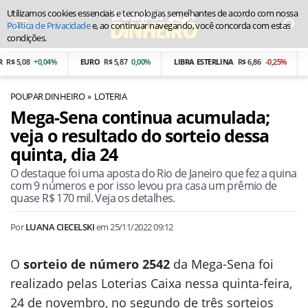
Utilizamos cookies essenciais e tecnologias semelhantes de acordo com nossa
Política de Privacidade
e, ao continuar navegando, você concorda com estas
condições.
5,08
+0,04%
EURO
R$ 5,87
0,00%
LIBRA ESTERLINA
R$ 6,86
-0,25%
PES
POUPAR DINHEIRO
LOTERIA
Mega-Sena continua acumulada;
veja o resultado do sorteio dessa
quinta, dia 24
O destaque foi uma aposta do Rio de Janeiro que fez a quina
com 9 números e por isso levou pra casa um prêmio de
quase R$ 170 mil. Veja os detalhes.
Por
LUANA CIECELSKI
em
25/11/2022 09:12
O
sorteio de número 2542
da Mega-Sena foi
realizado pelas Loterias Caixa nessa quinta-feira,
24 de novembro, no segundo de três sorteios