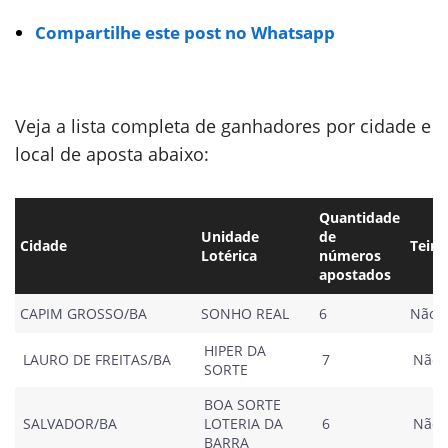
Compartilhe este post no Whatsapp
Veja a lista completa de ganhadores por cidade e
local de aposta abaixo:
Quantidade
Unidade
de
Cidade
Teim
Lotérica
números
apostados
CAPIM GROSSO/BA
SONHO REAL
6
Não
HIPER DA
LAURO DE FREITAS/BA
7
Não
SORTE
BOA SORTE
SALVADOR/BA
LOTERIA DA
6
Não
BARRA