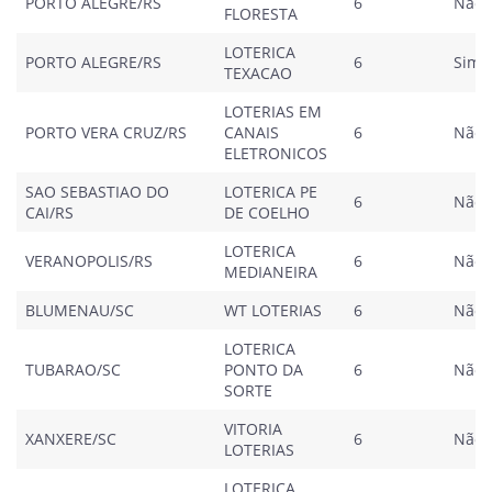
PORTO ALEGRE/RS
6
Não
FLORESTA
LOTERICA
PORTO ALEGRE/RS
6
Sim
TEXACAO
LOTERIAS EM
PORTO VERA CRUZ/RS
CANAIS
6
Não
ELETRONICOS
SAO SEBASTIAO DO
LOTERICA PE
6
Não
CAI/RS
DE COELHO
LOTERICA
VERANOPOLIS/RS
6
Não
MEDIANEIRA
BLUMENAU/SC
WT LOTERIAS
6
Não
LOTERICA
TUBARAO/SC
PONTO DA
6
Não
SORTE
VITORIA
XANXERE/SC
6
Não
LOTERIAS
LOTERICA