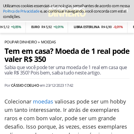
Utilizamos cookies essenciais e tecnologias semelhantes de acordo com nossa
Política de Privacidade
e, ao continuar navegando, você concorda com estas
condições.
5,12
+0,05%
EURO
R$ 5,92
+0,01%
LIBRA ESTERLINA
R$ 6,90
-0,01%
PE
POUPAR DINHEIRO
MOEDAS
Tem em casa? Moeda de 1 real pode
valer R$ 350
Sabia que você pode ter uma moeda de 1 real em casa que
vale R$ 350? Pois bem, saiba tudo neste artigo.
Por
CÁSSIO COELHO
em
23/12/2023 17:42
Colecionar
moedas
valiosas pode ser um hobby
um tanto interessante. Ir atrás de exemplares
raros e com bom valor, pode ser um grande
desafio. Isso porque, às vezes, esses exemplares