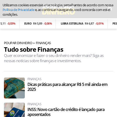
Utilizamos cookies essenciais e tecnologias semelhantes de acordo com nossa
Política de Privacidade
e, ao continuar navegando, você concorda com estas
condições.
%
EURO
R$ 5,89
-0,06%
LIBRA ESTERLINA
R$ 6,87
-0,01%
PESO ARGEN
POUPAR DINHEIRO
FINANÇAS
Tudo sobre Finanças
Quer economizar e fazer o seu dinheiro render mais? Siga as
nossas notícias sobre finanças e investimentos.
FINANÇAS
Dicas práticas para alcançar R$ 5 mil ainda em
2025
FINANÇAS
INSS: Novo cartão de crédito é lançado para
aposentados