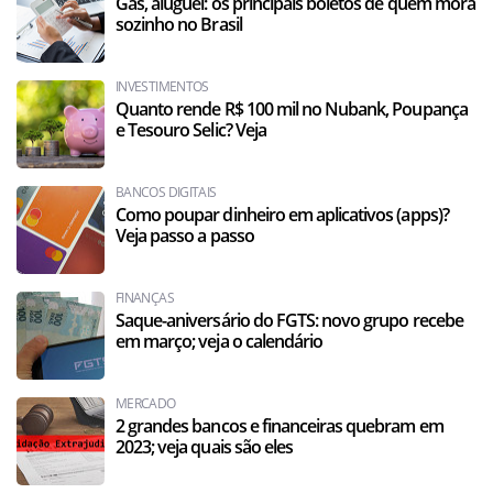
Gás, aluguel: os principais boletos de quem mora
sozinho no Brasil
INVESTIMENTOS
Quanto rende R$ 100 mil no Nubank, Poupança
e Tesouro Selic? Veja
BANCOS DIGITAIS
Como poupar dinheiro em aplicativos (apps)?
Veja passo a passo
FINANÇAS
Saque-aniversário do FGTS: novo grupo recebe
em março; veja o calendário
MERCADO
2 grandes bancos e financeiras quebram em
2023; veja quais são eles