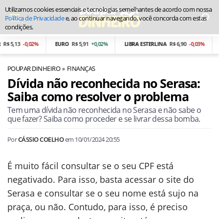
Utilizamos cookies essenciais e tecnologias semelhantes de acordo com nossa
Política de Privacidade
e, ao continuar navegando, você concorda com estas
condições.
$ 5,13
-0,02%
EURO
R$ 5,91
+0,02%
LIBRA ESTERLINA
R$ 6,90
-0,03%
P
POUPAR DINHEIRO
FINANÇAS
Dívida não reconhecida no Serasa:
Saiba como resolver o problema
Tem uma dívida não reconhecida no Serasa e não sabe o
que fazer? Saiba como proceder e se livrar dessa bomba.
Por
CÁSSIO COELHO
em
10/01/2024 20:55
É muito fácil consultar se o seu CPF está
negativado. Para isso, basta acessar o site do
Serasa e consultar se o seu nome está sujo na
praça, ou não. Contudo, para isso, é preciso