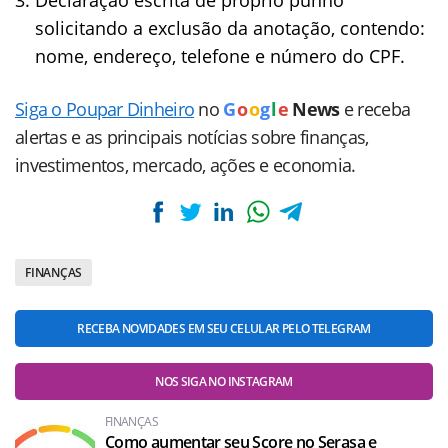
Declaração escrita de próprio punho
solicitando a exclusão da anotação, contendo:
nome, endereço, telefone e número do CPF.
Siga o Poupar Dinheiro
no
G
o
o
g
l
e
News
e receba
alertas e as principais notícias sobre finanças,
investimentos, mercado, ações e economia.
FINANÇAS
RECEBA NOVIDADES EM SEU CELULAR PELO TELEGRAM
NOS SIGA NO INSTAGRAM
FINANÇAS
Como aumentar seu Score no Serasa e