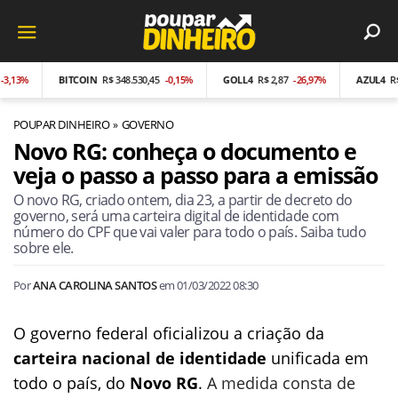
%
BITCOIN
R$ 348.530,45
-0,15%
GOLL4
R$ 2,87
-26,97%
AZUL4
R$ 0,95
POUPAR DINHEIRO
GOVERNO
Novo RG: conheça o documento e
veja o passo a passo para a emissão
O novo RG, criado ontem, dia 23, a partir de decreto do
governo, será uma carteira digital de identidade com
número do CPF que vai valer para todo o país. Saiba tudo
sobre ele.
Por
ANA CAROLINA SANTOS
em
01/03/2022 08:30
O governo federal oficializou a criação da
carteira nacional de identidade
unificada em
todo o país, do
Novo RG
.
A medida consta de