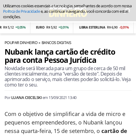
Utilizamos cookies essenciais e tecnologias semelhantes de acordo com nossa
Política de Privacidade
e, ao continuar navegando, você concorda com estas
condições.
 5,12
+0,05%
EURO
R$ 5,92
+0,01%
LIBRA ESTERLINA
R$ 6,90
-0,01%
P
POUPAR DINHEIRO
BANCOS DIGITAIS
Nubank lança cartão de crédito
para conta Pessoa Jurídica
Novidade será liberada para um grupo de cerca de 50 mil
clientes inicialmente, numa "versão de teste". Depois de
aprimorado o serviço, mais clientes poderão solicitá-lo. Veja
como ter o seu.
Por
LUANA CIECELSKI
em
15/09/2021 13:40
Com o objetivo de simplificar a vida de micro e
pequenos empreendedores, o Nubank lançou
nessa quarta-feira, 15 de setembro, o
cartão de