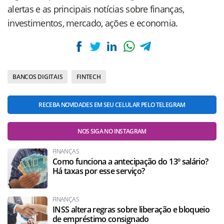
alertas e as principais notícias sobre finanças,
investimentos, mercado, ações e economia.
BANCOS DIGITAIS
FINTECH
RECEBA NOVIDADES EM SEU CELULAR PELO TELEGRAM
NOS SIGA NO INSTAGRAM
FINANÇAS
Como funciona a antecipação do 13º salário?
Há taxas por esse serviço?
FINANÇAS
INSS altera regras sobre liberação e bloqueio
de empréstimo consignado