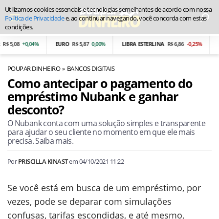
Utilizamos cookies essenciais e tecnologias semelhantes de acordo com nossa
Política de Privacidade
e, ao continuar navegando, você concorda com estas
condições.
 5,08
+0,04%
EURO
R$ 5,87
0,00%
LIBRA ESTERLINA
R$ 6,86
-0,25%
PE
POUPAR DINHEIRO
BANCOS DIGITAIS
Como antecipar o pagamento do
empréstimo Nubank e ganhar
desconto?
O Nubank conta com uma solução simples e transparente
para ajudar o seu cliente no momento em que ele mais
precisa. Saiba mais.
Por
PRISCILLA KINAST
em
04/10/2021 11:22
Se você está em busca de um empréstimo, por
vezes, pode se deparar com simulações
confusas, tarifas escondidas, e até mesmo,