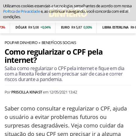
Utilizamos cookies essenciais e tecnologias semelhantes de acordo com nossa
Política de Privacidade
e, ao continuar navegando, você concorda com estas
condições.
DÓLAR
R$ 5,08
+0,04%
EURO
R$ 5,87
0,00%
LIBRA ESTERLINA
R$ 6,86
POUPAR DINHEIRO
BENEFÍCIOS SOCIAIS
Como regularizar o CPF pela
internet?
Saiba como regularizar o CPF pela internet e fique em dia
com a Receita Federal sem precisar sair de casa e correr
riscos durante a pandemia.
Por
PRISCILLA KINAST
em
12/05/2021 13:42
Saber como consultar e regularizar o CPF, ajuda
o usuário a evitar problemas futuros ou
surpresas desagradáveis. Veja como cuidar da
situação do seu CPF sem precisar ir a alguma