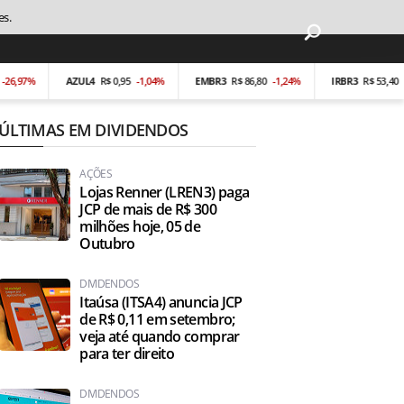
es.
%
AZUL4
R$ 0,95
-1,04%
EMBR3
R$ 86,80
-1,24%
IRBR3
R$ 53,40
-0,19%
ÚLTIMAS EM DIVIDENDOS
AÇÕES
Lojas Renner (LREN3) paga
JCP de mais de R$ 300
milhões hoje, 05 de
Outubro
DIVIDENDOS
Itaúsa (ITSA4) anuncia JCP
de R$ 0,11 em setembro;
veja até quando comprar
para ter direito
DIVIDENDOS