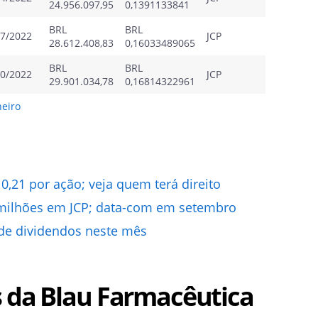
24.956.097,95
0,1391133841
BRL
BRL
07/2022
JCP
28.612.408,83
0,16033489065
BRL
BRL
10/2022
JCP
29.901.034,78
0,16814322961
eiro
0,21 por ação; veja quem terá direito
 milhões em JCP; data-com em setembro
 de dividendos neste mês
s da Blau Farmacêutica