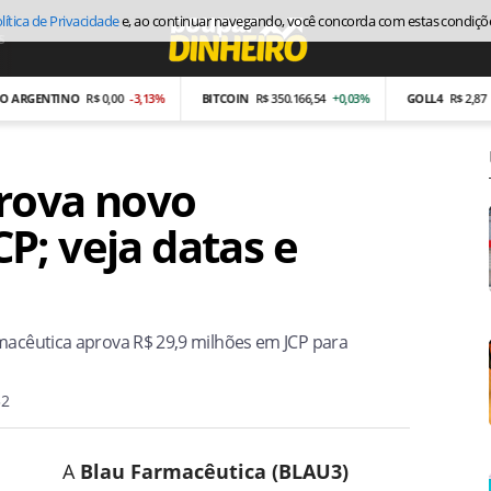
lítica de Privacidade
e, ao continuar navegando, você concorda com estas condiçõ
s
Economia
ENTINO
R$ 0,00
-3,13%
BITCOIN
R$ 350.166,54
+0,03%
GOLL4
R$ 2,87
-26,97
rova novo
P; veja datas e
rmacêutica aprova R$ 29,9 milhões em JCP para
32
A
Blau Farmacêutica (BLAU3)