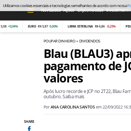
Utilizamos cookies essenciais e tecnologias semelhantes de acordo com nossa
Po
Novidades
Ações
Criptomoedas
Investimento
0,04%
EURO
R$ 5,87
0,00%
LIBRA ESTERLINA
R$ 6,86
-0,25%
PESO ARG
POUPAR DINHEIRO
DIVIDENDOS
Blau (BLAU3) ap
pagamento de JC
valores
Após lucro recorde e JCP no 2T22, Blau Fa
outubro. Saiba mais
Por
ANA CAROLINA SANTOS
em
22/09/2022 16:
SHARE