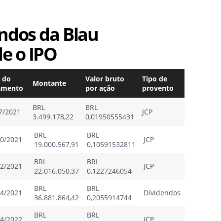
endos da Blau
e o IPO
 do
Valor bruto
Tipo de
Montante
amento
por ação
provento
BRL
BRL
7/2021
JCP
3.499.178,22
0,01950555431
BRL
BRL
10/2021
JCP
19.000.567,91
0,10591532811
BRL
BRL
12/2021
JCP
22.016.050,37
0,1227246054
BRL
BRL
04/2021
Dividendos
36.881.864,42
0,2055914744
BRL
BRL
04/2022
JCP