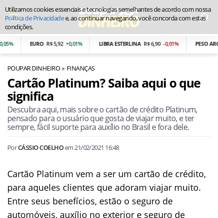
Utilizamos cookies essenciais e tecnologias semelhantes de acordo com nossa
Política de Privacidade
e, ao continuar navegando, você concorda com estas
condições.
05%
EURO
R$ 5,92
+0,01%
LIBRA ESTERLINA
R$ 6,90
-0,01%
PESO ARGE
POUPAR DINHEIRO
FINANÇAS
Cartão Platinum? Saiba aqui o que
significa
Descubra aqui, mais sobre o cartão de crédito Platinum,
pensado para o usuário que gosta de viajar muito, e ter
sempre, fácil suporte para auxílio no Brasil e fora dele.
Por
CÁSSIO COELHO
em
21/02/2021 16:48
Cartão Platinum vem a ser um cartão de crédito,
para aqueles clientes que adoram viajar muito.
Entre seus benefícios, estão o seguro de
automóveis, auxílio no exterior e seguro de