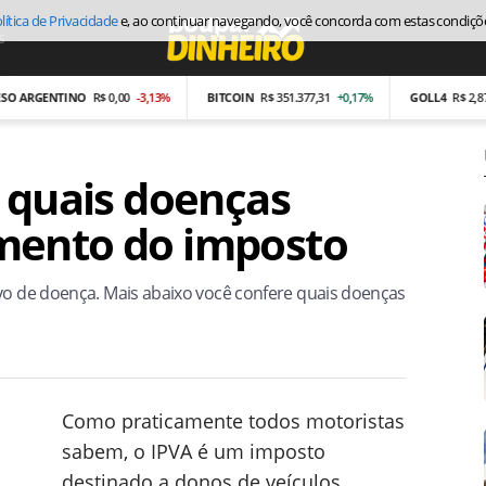
lítica de Privacidade
e, ao continuar navegando, você concorda com estas condiçõ
s
Economia
RGENTINO
R$ 0,00
-3,13%
BITCOIN
R$ 351.377,31
+0,17%
GOLL4
R$ 2,87
-26,
a quais doenças
mento do imposto
ivo de doença. Mais abaixo você confere quais doenças
Como praticamente todos motoristas
sabem, o IPVA é um imposto
destinado a donos de veículos,