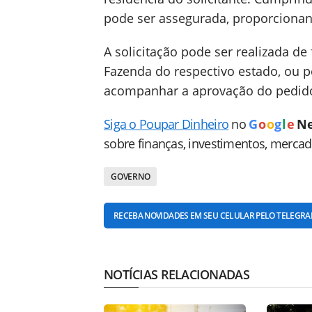
pode ser assegurada, proporcionand
A solicitação pode ser realizada de
Fazenda do respectivo estado, ou pe
acompanhar a aprovação do pedid
Siga o Poupar Dinheiro
no
G
o
o
g
l
e
N
sobre finanças, investimentos, merca
GOVERNO
RECEBA NOVIDADES EM SEU CELULAR PELO TELEGR
NOTÍCIAS RELACIONADAS