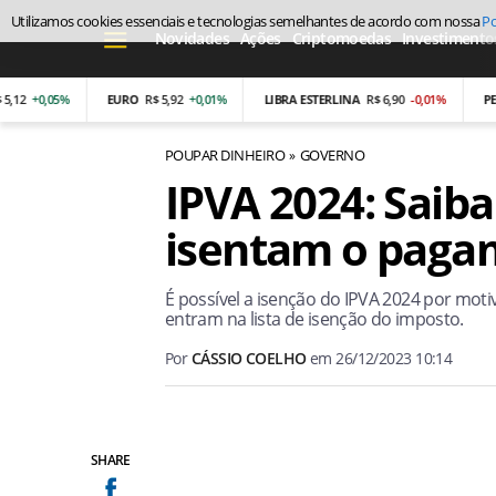
Utilizamos cookies essenciais e tecnologias semelhantes de acordo com nossa
Po
Novidades
Ações
Criptomoedas
Investimento
+0,05%
EURO
R$ 5,92
+0,01%
LIBRA ESTERLINA
R$ 6,90
-0,01%
PESO A
POUPAR DINHEIRO
GOVERNO
IPVA 2024: Saib
isentam o paga
É possível a isenção do IPVA 2024 por mot
entram na lista de isenção do imposto.
Por
CÁSSIO COELHO
em
26/12/2023 10:14
SHARE