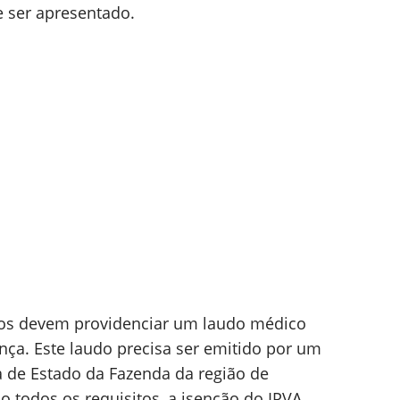
 ser apresentado.
ados devem providenciar um laudo médico
ça. Este laudo precisa ser emitido por um
a de Estado da Fazenda da região de
o todos os requisitos, a isenção do IPVA