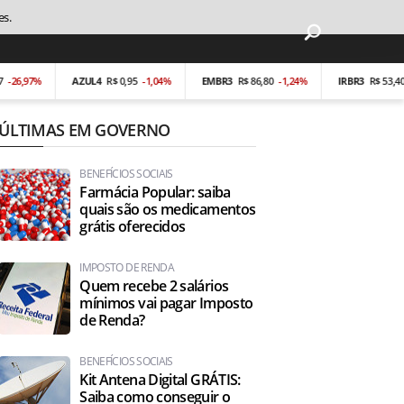
es.
97%
AZUL4
R$ 0,95
-1,04%
EMBR3
R$ 86,80
-1,24%
IRBR3
R$ 53,40
-0,1
ÚLTIMAS EM GOVERNO
BENEFÍCIOS SOCIAIS
Farmácia Popular: saiba
quais são os medicamentos
grátis oferecidos
IMPOSTO DE RENDA
Quem recebe 2 salários
mínimos vai pagar Imposto
de Renda?
BENEFÍCIOS SOCIAIS
Kit Antena Digital GRÁTIS:
Saiba como conseguir o