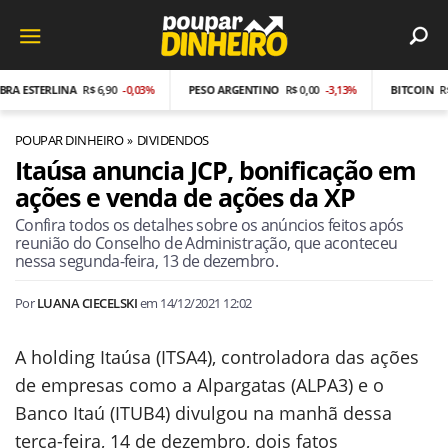
A ESTERLINA
R$ 6,90
-0,03%
PESO ARGENTINO
R$ 0,00
-3,13%
BITCOIN
R$ 34
POUPAR DINHEIRO
DIVIDENDOS
Itaúsa anuncia JCP, bonificação em
ações e venda de ações da XP
Confira todos os detalhes sobre os anúncios feitos após
reunião do Conselho de Administração, que aconteceu
nessa segunda-feira, 13 de dezembro.
Por
LUANA CIECELSKI
em
14/12/2021 12:02
A holding Itaúsa (ITSA4), controladora das ações
de empresas como a Alpargatas (ALPA3) e o
Banco Itaú (ITUB4) divulgou na manhã dessa
terça-feira, 14 de dezembro, dois fatos