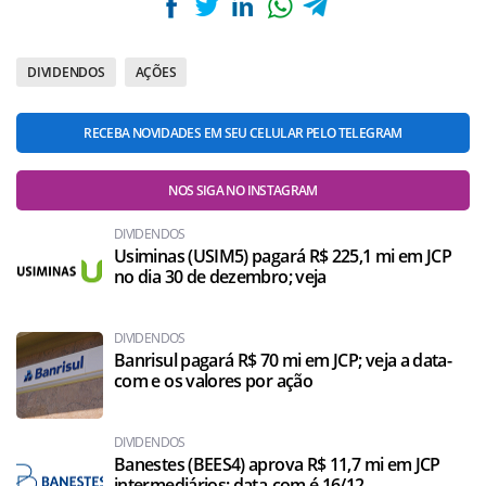
DIVIDENDOS
AÇÕES
RECEBA NOVIDADES EM SEU CELULAR PELO TELEGRAM
NOS SIGA NO INSTAGRAM
DIVIDENDOS
Usiminas (USIM5) pagará R$ 225,1 mi em JCP
no dia 30 de dezembro; veja
DIVIDENDOS
Banrisul pagará R$ 70 mi em JCP; veja a data-
com e os valores por ação
DIVIDENDOS
Banestes (BEES4) aprova R$ 11,7 mi em JCP
intermediários; data-com é 16/12