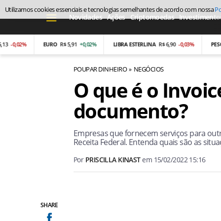
Utilizamos cookies essenciais e tecnologias semelhantes de acordo com nossa
Po
Novidades
Ações
Criptomoedas
Investimento
0,02%
EURO
R$ 5,91
+0,02%
LIBRA ESTERLINA
R$ 6,90
-0,03%
PESO AR
POUPAR DINHEIRO
NEGÓCIOS
O que é o Invoic
documento?
Empresas que fornecem serviços para out
Receita Federal. Entenda quais são as situa
Por
PRISCILLA KINAST
em
15/02/2022 15:16
SHARE