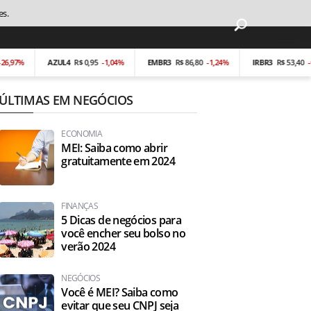
es.
7%
AZUL4
R$ 0,95
-1,04%
EMBR3
R$ 86,80
-1,24%
IRBR3
R$ 53,40
-0,19%
ÚLTIMAS EM NEGÓCIOS
ECONOMIA
MEI: Saiba como abrir
gratuitamente em 2024
FINANÇAS
5 Dicas de negócios para
você encher seu bolso no
verão 2024
NEGÓCIOS
Você é MEI? Saiba como
evitar que seu CNPJ seja