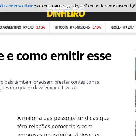
lítica de Privacidade
e, ao continuar navegando, você concorda com estas condiçõ
s
Economia
GENTINO
R$ 0,00
-3,13%
BITCOIN
R$ 348.530,45
-0,15%
GOLL4
R$ 2,87
-26,9
e e como emitir esse
ro país também precisam prestar contas com a
ções em que se deve emitir o Invoice.
A maioria das pessoas jurídicas que
têm relações comerciais com
empresas no exterior já deve ter