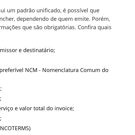
sui um padrão unificado, é possível que
eencher, dependendo de quem emite. Porém,
ormações que são obrigatórias. Confira quais
issor e destinatário;
(preferível NCM - Nomenclatura Comum do
;
;
viço e valor total do invoice;
;
(INCOTERMS)