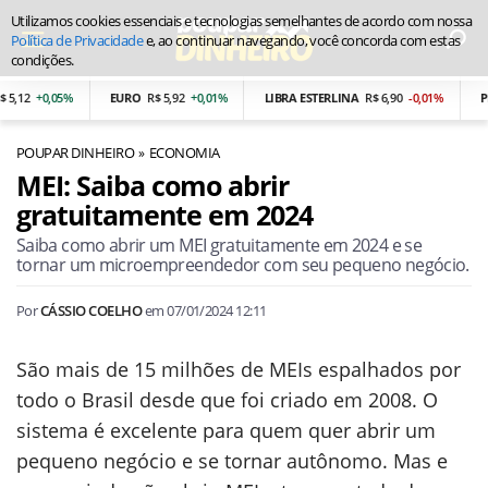
Utilizamos cookies essenciais e tecnologias semelhantes de acordo com nossa
Política de Privacidade
e, ao continuar navegando, você concorda com estas
condições.
,12
+0,05%
EURO
R$ 5,92
+0,01%
LIBRA ESTERLINA
R$ 6,90
-0,01%
PES
POUPAR DINHEIRO
ECONOMIA
MEI: Saiba como abrir
gratuitamente em 2024
Saiba como abrir um MEI gratuitamente em 2024 e se
tornar um microempreendedor com seu pequeno negócio.
Por
CÁSSIO COELHO
em
07/01/2024 12:11
São mais de 15 milhões de MEIs espalhados por
todo o Brasil desde que foi criado em 2008. O
sistema é excelente para quem quer abrir um
pequeno negócio e se tornar autônomo. Mas e