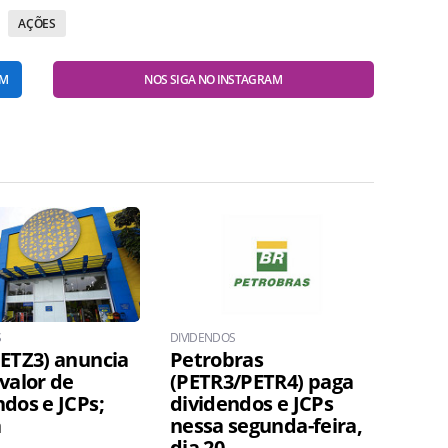
AÇÕES
AM
NOS SIGA NO INSTAGRAM
S
DIVIDENDOS
PETZ3) anuncia
Petrobras
 valor de
(PETR3/PETR4) paga
ndos e JCPs;
dividendos e JCPs
a
nessa segunda-feira,
dia 20