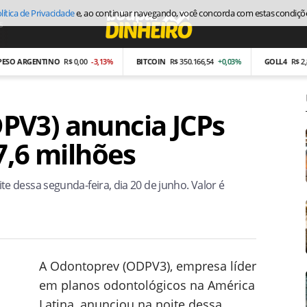
lítica de Privacidade
e, ao continuar navegando, você concorda com estas condiçõ
s
Economia
 ARGENTINO
R$ 0,00
-3,13%
BITCOIN
R$ 350.166,54
+0,03%
GOLL4
R$ 2,87
-
PV3) anuncia JCPs
7,6 milhões
 dessa segunda-feira, dia 20 de junho. Valor é
A Odontoprev (ODPV3), empresa líder
em planos odontológicos na América
Latina, anunciou na noite dessa