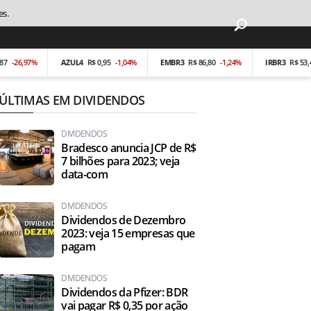
es.
26,97%
AZUL4
R$ 0,95
-1,04%
EMBR3
R$ 86,80
-1,24%
IRBR3
R$ 53,40
-
ÚLTIMAS EM DIVIDENDOS
DIVIDENDOS
Bradesco anuncia JCP de R$
7 bilhões para 2023; veja
data-com
DIVIDENDOS
Dividendos de Dezembro
2023: veja 15 empresas que
pagam
DIVIDENDOS
Dividendos da Pfizer: BDR
vai pagar R$ 0,35 por ação