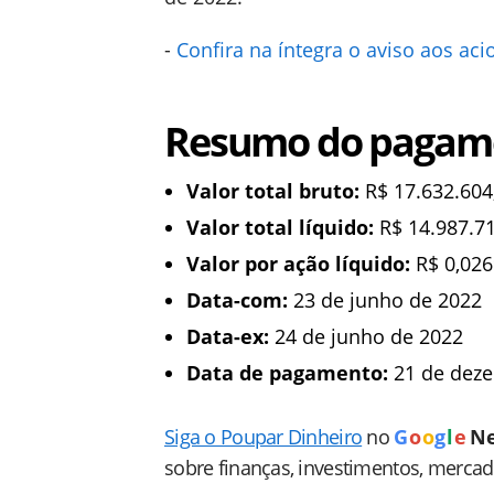
-
Confira na íntegra o aviso aos ac
Resumo do pagam
Valor total bruto:
R$ 17.632.604
Valor total líquido:
R$ 14.987.71
Valor por ação líquido:
R$ 0,02
Data-com:
23 de junho de 2022
Data-ex:
24 de junho de 2022
Data de pagamento:
21 de dez
Siga o Poupar Dinheiro
no
G
o
o
g
l
e
N
sobre finanças, investimentos, merca