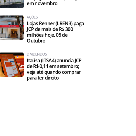
em novembro
AÇÕES
Lojas Renner (LREN3) paga
JCP de mais de R$ 300
milhões hoje, 05 de
Outubro
DIVIDENDOS
Itaúsa (ITSA4) anuncia JCP
de R$ 0,11 em setembro;
veja até quando comprar
para ter direito