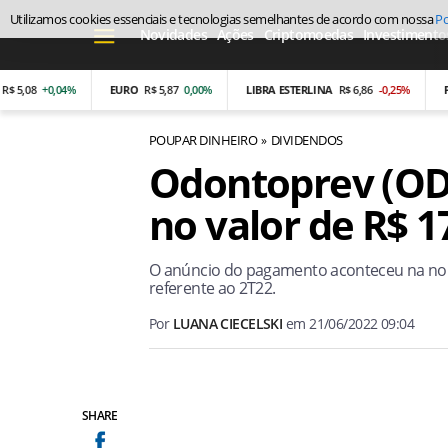
Utilizamos cookies essenciais e tecnologias semelhantes de acordo com nossa
Po
Novidades
Ações
Criptomoedas
Investimento
,08
+0,04%
EURO
R$ 5,87
0,00%
LIBRA ESTERLINA
R$ 6,86
-0,25%
PESO
POUPAR DINHEIRO
DIVIDENDOS
Odontoprev (OD
no valor de R$ 1
O anúncio do pagamento aconteceu na noite
referente ao 2T22.
Por
LUANA CIECELSKI
em
21/06/2022 09:04
SHARE