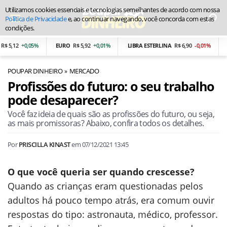
Utilizamos cookies essenciais e tecnologias semelhantes de acordo com nossa
Política de Privacidade
e, ao continuar navegando, você concorda com estas
condições.
,12
+0,05%
EURO
R$ 5,92
+0,01%
LIBRA ESTERLINA
R$ 6,90
-0,01%
PES
POUPAR DINHEIRO
MERCADO
Profissões do futuro: o seu trabalho
pode desaparecer?
Você faz ideia de quais são as profissões do futuro, ou seja,
as mais promissoras? Abaixo, confira todos os detalhes.
Por
PRISCILLA KINAST
em
07/12/2021 13:45
O que você queria ser quando crescesse?
Quando as crianças eram questionadas pelos
adultos há pouco tempo atrás, era comum ouvir
respostas do tipo: astronauta, médico, professor.