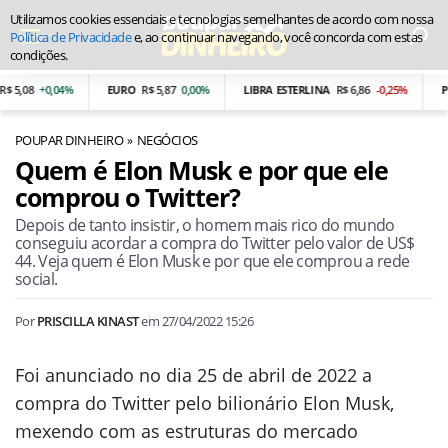
Utilizamos cookies essenciais e tecnologias semelhantes de acordo com nossa
Política de Privacidade
e, ao continuar navegando, você concorda com estas
condições.
5,08
+0,04%
EURO
R$ 5,87
0,00%
LIBRA ESTERLINA
R$ 6,86
-0,25%
PES
POUPAR DINHEIRO
NEGÓCIOS
Quem é Elon Musk e por que ele
comprou o Twitter?
Depois de tanto insistir, o homem mais rico do mundo
conseguiu acordar a compra do Twitter pelo valor de US$
44. Veja quem é Elon Musk e por que ele comprou a rede
social.
Por
PRISCILLA KINAST
em
27/04/2022 15:26
Foi anunciado no dia 25 de abril de 2022 a
compra do Twitter pelo bilionário Elon Musk,
mexendo com as estruturas do mercado