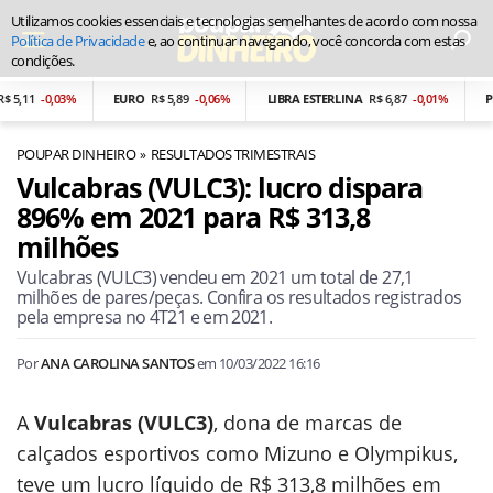
Utilizamos cookies essenciais e tecnologias semelhantes de acordo com nossa
Política de Privacidade
e, ao continuar navegando, você concorda com estas
condições.
,11
-0,03%
EURO
R$ 5,89
-0,06%
LIBRA ESTERLINA
R$ 6,87
-0,01%
PESO
POUPAR DINHEIRO
RESULTADOS TRIMESTRAIS
Vulcabras (VULC3): lucro dispara
896% em 2021 para R$ 313,8
milhões
Vulcabras (VULC3) vendeu em 2021 um total de 27,1
milhões de pares/peças. Confira os resultados registrados
pela empresa no 4T21 e em 2021.
Por
ANA CAROLINA SANTOS
em
10/03/2022 16:16
A
Vulcabras (VULC3)
, dona de marcas de
calçados esportivos como Mizuno e Olympikus,
teve um lucro líquido de R$ 313,8 milhões em