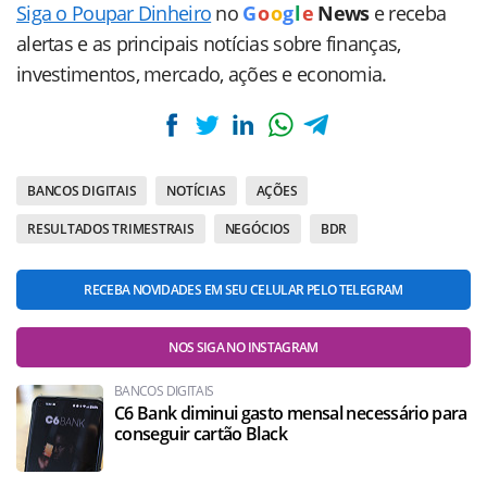
Siga o Poupar Dinheiro
no
G
o
o
g
l
e
News
e receba
alertas e as principais notícias sobre finanças,
investimentos, mercado, ações e economia.
BANCOS DIGITAIS
NOTÍCIAS
AÇÕES
RESULTADOS TRIMESTRAIS
NEGÓCIOS
BDR
RECEBA NOVIDADES EM SEU CELULAR PELO TELEGRAM
NOS SIGA NO INSTAGRAM
BANCOS DIGITAIS
C6 Bank diminui gasto mensal necessário para
conseguir cartão Black