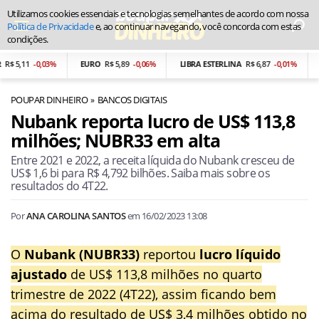
Utilizamos cookies essenciais e tecnologias semelhantes de acordo com nossa
Política de Privacidade
e, ao continuar navegando, você concorda com estas
condições.
5,11
-0,03%
EURO
R$ 5,89
-0,06%
LIBRA ESTERLINA
R$ 6,87
-0,01%
PE
POUPAR DINHEIRO
BANCOS DIGITAIS
Nubank reporta lucro de US$ 113,8
milhões; NUBR33 em alta
Entre 2021 e 2022, a receita líquida do Nubank cresceu de
US$ 1,6 bi para R$ 4,792 bilhões. Saiba mais sobre os
resultados do 4T22.
Por
ANA CAROLINA SANTOS
em
16/02/2023 13:08
O
Nubank (NUBR33)
reportou
lucro líquido
ajustado
de US$ 113,8 milhões no quarto
trimestre de 2022 (4T22), assim ficando bem
acima do resultado de US$ 3,4 milhões obtido no