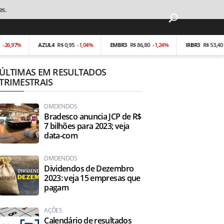
es.
7%
AZUL4
R$ 0,95
-1,04%
EMBR3
R$ 86,80
-1,24%
IRBR3
R$ 53,40
-0,19%
ÚLTIMAS EM RESULTADOS
TRIMESTRAIS
DIVIDENDOS
Bradesco anuncia JCP de R$
7 bilhões para 2023; veja
data-com
DIVIDENDOS
Dividendos de Dezembro
2023: veja 15 empresas que
pagam
AÇÕES
Calendário de resultados