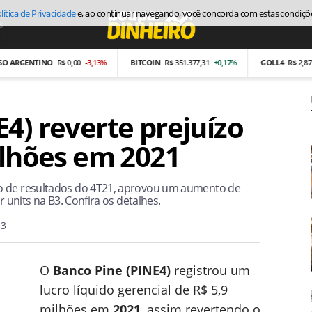
lítica de Privacidade
e, ao continuar navegando, você concorda com estas condiçõ
s
Economia
GENTINO
R$ 0,00
-3,13%
BITCOIN
R$ 351.377,31
+0,17%
GOLL4
R$ 2,87
-26,9
4) reverte prejuízo
ilhões em 2021
io de resultados do 4T21, aprovou um aumento de
r units na B3. Confira os detalhes.
13
O
Banco Pine (PINE4)
registrou um
lucro líquido gerencial de R$ 5,9
milhões em
2021
, assim revertendo o