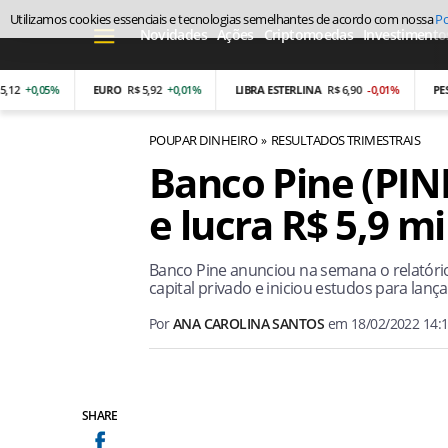
Utilizamos cookies essenciais e tecnologias semelhantes de acordo com nossa
Po
Novidades
Ações
Criptomoedas
Investimento
,05%
EURO
R$ 5,92
+0,01%
LIBRA ESTERLINA
R$ 6,90
-0,01%
PESO AR
POUPAR DINHEIRO
RESULTADOS TRIMESTRAIS
Banco Pine (PINE
e lucra R$ 5,9 m
Banco Pine anunciou na semana o relatór
capital privado e iniciou estudos para lança
Por
ANA CAROLINA SANTOS
em
18/02/2022 14:
SHARE