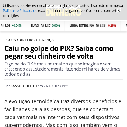
Utilizamos cookies essenciais e tecnologias semelhantes de acordo com nossa
Política de Privacidade
e, ao continuar navegando, você concorda com estas
condições.
,08
+0,04%
EURO
R$ 5,87
0,00%
LIBRA ESTERLINA
R$ 6,86
-0,25%
PES
POUPAR DINHEIRO
FINANÇAS
Caiu no golpe do PIX? Saiba como
pegar seu dinheiro de volta
O golpe do PIX é mais normal do que se imagina e vem
crescendo assustadoramente, fazendo milhares de vítimas
todos os dias.
Por
CÁSSIO COELHO
em
21/12/2023 11:19
A evolução tecnológica traz diversos benefícios e
facilidades para as pessoas, que se conectam
cada vez mais na internet com seus dispositivos
supermodernos. Mas com isso, também vem o