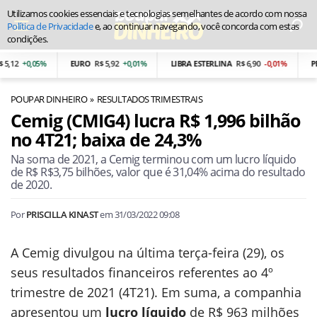
Utilizamos cookies essenciais e tecnologias semelhantes de acordo com nossa
Política de Privacidade
e, ao continuar navegando, você concorda com estas
condições.
,12
+0,05%
EURO
R$ 5,92
+0,01%
LIBRA ESTERLINA
R$ 6,90
-0,01%
PES
POUPAR DINHEIRO
RESULTADOS TRIMESTRAIS
Cemig (CMIG4) lucra R$ 1,996 bilhão
no 4T21; baixa de 24,3%
Na soma de 2021, a Cemig terminou com um lucro líquido
de R$ R$3,75 bilhões, valor que é 31,04% acima do resultado
de 2020.
Por
PRISCILLA KINAST
em
31/03/2022 09:08
A Cemig divulgou na última terça-feira (29), os
seus resultados financeiros referentes ao 4º
trimestre de 2021 (4T21). Em suma, a companhia
apresentou um
lucro líquido
de R$ 963 milhões