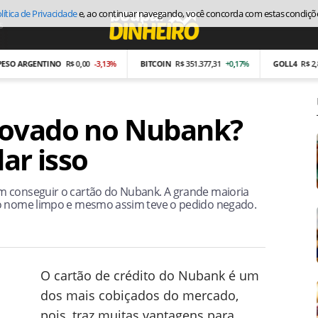
lítica de Privacidade
e, ao continuar navegando, você concorda com estas condiçõ
s
Economia
 ARGENTINO
R$ 0,00
-3,13%
BITCOIN
R$ 351.377,31
+0,17%
GOLL4
R$ 2,87
-
rovado no Nubank?
ar isso
m conseguir o cartão do Nubank. A grande maioria
 o nome limpo e mesmo assim teve o pedido negado.
O cartão de crédito do Nubank é um
dos mais cobiçados do mercado,
pois, traz muitas vantagens para