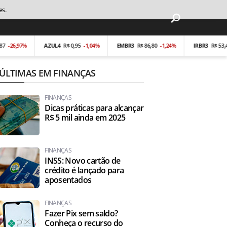
es.
26,97%
AZUL4
R$ 0,95
-1,04%
EMBR3
R$ 86,80
-1,24%
IRBR3
R$ 53,40
-0
ÚLTIMAS EM FINANÇAS
FINANÇAS
Dicas práticas para alcançar
R$ 5 mil ainda em 2025
FINANÇAS
INSS: Novo cartão de
crédito é lançado para
aposentados
FINANÇAS
Fazer Pix sem saldo?
Conheça o recurso do