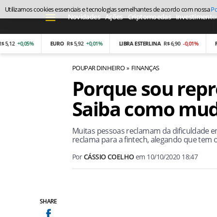
Utilizamos cookies essenciais e tecnologias semelhantes de acordo com nossa
Po
Novidades
Ações
Criptomoedas
Investimento
2
+0,05%
EURO
R$ 5,92
+0,01%
LIBRA ESTERLINA
R$ 6,90
-0,01%
PESO
POUPAR DINHEIRO
FINANÇAS
Porque sou rep
Saiba como mud
Muitas pessoas reclamam da dificuldade e
reclama para a fintech, alegando que tem
Por
CÁSSIO COELHO
em
10/10/2020 18:47
SHARE