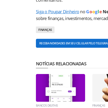
comentários.
Siga o Poupar Dinheiro
no
G
o
o
g
l
e
N
sobre finanças, investimentos, merca
FINANÇAS
RECEBA NOVIDADES EM SEU CELULAR PELO TELEGR
NOTÍCIAS RELACIONADAS
BANCOS DIGITAIS
FINANÇAS