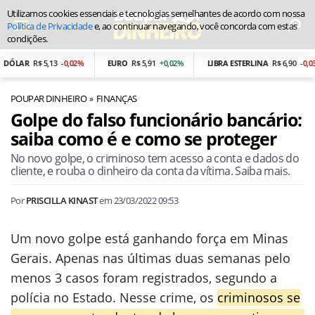
Utilizamos cookies essenciais e tecnologias semelhantes de acordo com nossa
Política de Privacidade
e, ao continuar navegando, você concorda com estas
condições.
ÓLAR
R$ 5,13
-0,02%
EURO
R$ 5,91
+0,02%
LIBRA ESTERLINA
R$ 6,90
-0,03%
POUPAR DINHEIRO
FINANÇAS
Golpe do falso funcionário bancário:
saiba como é e como se proteger
No novo golpe, o criminoso tem acesso a conta e dados do
cliente, e rouba o dinheiro da conta da vítima. Saiba mais.
Por
PRISCILLA KINAST
em
23/03/2022 09:53
Um novo golpe está ganhando força em Minas
Gerais. Apenas nas últimas duas semanas pelo
menos 3 casos foram registrados, segundo a
polícia no Estado. Nesse crime, os
criminosos se