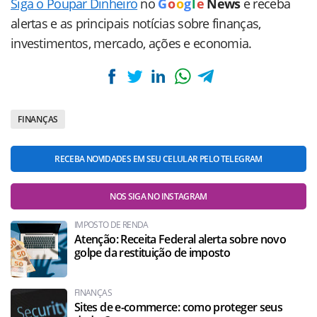
Siga o Poupar Dinheiro
no
G
o
o
g
l
e
News
e receba
alertas e as principais notícias sobre finanças,
investimentos, mercado, ações e economia.
FINANÇAS
RECEBA NOVIDADES EM SEU CELULAR PELO TELEGRAM
NOS SIGA NO INSTAGRAM
IMPOSTO DE RENDA
Atenção: Receita Federal alerta sobre novo
golpe da restituição de imposto
FINANÇAS
Sites de e-commerce: como proteger seus