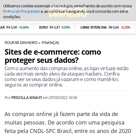
Utilizamos cookies essenciais e tecnologias semelhantes de acordo com nossa
Política de Privacidade
e, ao continuar navegando, você concorda com estas
condições.
R$ 5,08
+0,04%
EURO
R$ 5,87
0,00%
LIBRA ESTERLINA
R$ 6,86
-0,25%
POUPAR DINHEIRO
FINANÇAS
Sites de e-commerce: como
proteger seus dados?
Com o aumento das compras online, as lojas virtuais estão
cada vez mais sendo alvos de ataques hackers. Confira
como ver se seus dados já vazaram e como mantê-los
seguros ao comprar online.
Por
PRISCILLA KINAST
em
07/03/2022 16:58
As compras online já fazem parte da vida de
muitas pessoas. De acordo com uma pesquisa
feita pela CNDL-SPC Brasil, entre os anos de 2020