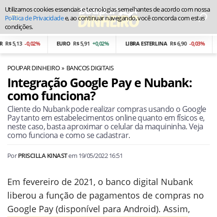
Utilizamos cookies essenciais e tecnologias semelhantes de acordo com nossa
Política de Privacidade
e, ao continuar navegando, você concorda com estas
condições.
 5,13
-0,02%
EURO
R$ 5,91
+0,02%
LIBRA ESTERLINA
R$ 6,90
-0,03%
PE
POUPAR DINHEIRO
BANCOS DIGITAIS
Integração Google Pay e Nubank:
como funciona?
Cliente do Nubank pode realizar compras usando o Google
Pay tanto em estabelecimentos online quanto em físicos e,
neste caso, basta aproximar o celular da maquininha. Veja
como funciona e como se cadastrar.
Por
PRISCILLA KINAST
em
19/05/2022 16:51
Em fevereiro de 2021, o banco digital Nubank
liberou a função de pagamentos de compras no
Google Pay (disponível para Android). Assim,