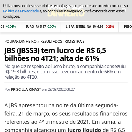
Utilizamos cookies essenciais e tecnologias semelhantes de acordo com nossa
Política de Privacidade
e, ao continuar navegando, você concorda com estas
condições.
+0,04%
EURO
R$ 5,87
0,00%
LIBRA ESTERLINA
R$ 6,86
-0,25%
PESO A
POUPAR DINHEIRO
RESULTADOS TRIMESTRAIS
JBS (JBSS3) tem lucro de R$ 6,5
bilhões no 4T21; alta de 61%
No que diz respeito ao lucro bruto, a companhia conseguiu
R$ 19,3 bilhões, e com isso, teve um aumento de 66% em
relação ao 4T20.
Por
PRISCILLA KINAST
em
23/03/2022 09:27
A JBS apresentou na noite da última segunda-
feira, 21 de março, os seus resultados financeiros
referentes ao 4º trimestre de 2021. Em suma, a
companhia alcançou um
lucro líquido
de R$ 6,5