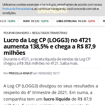
Utilizamos cookies essenciais e tecnologias semelhantes de acordo com nossa
Política de Privacidade
e, ao continuar navegando, você concorda com estas
condições.
,12
+0,05%
EURO
R$ 5,92
+0,01%
LIBRA ESTERLINA
R$ 6,90
-0,01%
PES
POUPAR DINHEIRO
RESULTADOS TRIMESTRAIS
Lucro da Log CP (LOGG3) no 4T21
aumenta 138,5% e chega a R$ 87,9
milhões
Durante o 4T21, a receita líquida de vendas da Log CP
chegou a R$ 38,6 milhões no 4T21. Saiba mais.
Por
PRISCILLA KINAST
em
10/03/2022 16:17
A Log CP (LOGG3) divulgou os seus resultados a
respeito do 4º trimestre de 2021. Em suma, a
companhia tem um
lucro líquido
de R$ 87,9