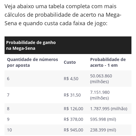
Veja abaixo uma tabela completa com mais
cálculos de probabilidade de acerto na Mega-
Sena e quando custa cada faixa de jogo:
Probabilidade de ganho
na Mega-Sena
Quantidade de números
Probabilidade de
Custo
por aposta
acerto - 1 em
50.063.860
6
R$ 4,50
(milhões)
7.151.980
7
R$ 31,50
(milhões)
8
R$ 126,00
1.787.995 (milhão)
9
R$ 378,00
595.998 (mil)
10
R$ 945,00
238.399 (mil)