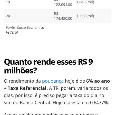
19
1.845 (mil)
122.094,00
R$
20
1.292 (mil)
174.420,00
Fonte: Caixa Econômica
Federal
Quanto rende esses R$ 9
milhões?
O rendimento da
poupança
hoje é de
6% ao ano
+ Taxa Referencial.
A TR, porém, varia todos os
dias, por isso, é preciso pegar a taxa do dia no
site do Banco Central. Hoje ela está em 0,6477%.
Assim, se alguém ganhasse esse dinheiro e