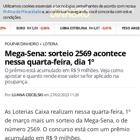
Utilizamos cookies essenciais e tecnologias semelhantes de acordo com nossa
Política de Privacidade
e, ao continuar navegando, você concorda com estas
condições.
EURO
R$ 5,89
-0,06%
LIBRA ESTERLINA
R$ 6,87
-0,01%
PESO ARGENTIN
POUPAR DINHEIRO
LOTERIA
Mega-Sena: sorteio 2569 acontece
nessa quarta-feira, dia 1º
O prêmio está acumulado em R$ 9 milhões. Veja como
apostar e quanto rende esse valor se for aplicado na
poupança.
Por
LUANA CIECELSKI
em
27/02/2023 11:26
As Loterias Caixa realizam nessa quarta-feira, 1º
de março mais um sorteio da Mega-Sena, o de
número 2569. O concurso está com um prêmio
acumulado em R$ 9 milhões.