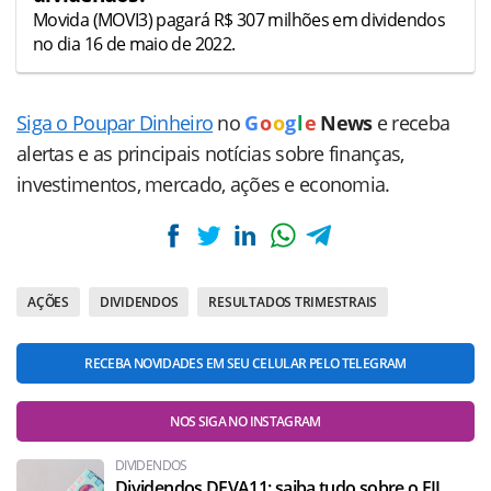
Movida (MOVI3) pagará R$ 307 milhões em dividendos
no dia 16 de maio de 2022.
Siga o Poupar Dinheiro
no
G
o
o
g
l
e
News
e receba
alertas e as principais notícias sobre finanças,
investimentos, mercado, ações e economia.
AÇÕES
DIVIDENDOS
RESULTADOS TRIMESTRAIS
RECEBA NOVIDADES EM SEU CELULAR PELO TELEGRAM
NOS SIGA NO INSTAGRAM
DIVIDENDOS
Dividendos DEVA11: saiba tudo sobre o FII