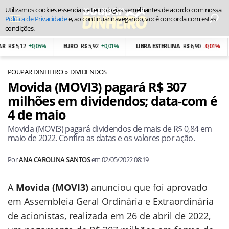
Utilizamos cookies essenciais e tecnologias semelhantes de acordo com nossa
Política de Privacidade
e, ao continuar navegando, você concorda com estas
condições.
R$ 5,12
+0,05%
EURO
R$ 5,92
+0,01%
LIBRA ESTERLINA
R$ 6,90
-0,01%
POUPAR DINHEIRO
DIVIDENDOS
Movida (MOVI3) pagará R$ 307
milhões em dividendos; data-com é
4 de maio
Movida (MOVI3) pagará dividendos de mais de R$ 0,84 em
maio de 2022. Confira as datas e os valores por ação.
Por
ANA CAROLINA SANTOS
em
02/05/2022 08:19
A
Movida (MOVI3)
anunciou que foi aprovado
em Assembleia Geral Ordinária e Extraordinária
de acionistas, realizada em 26 de abril de 2022,