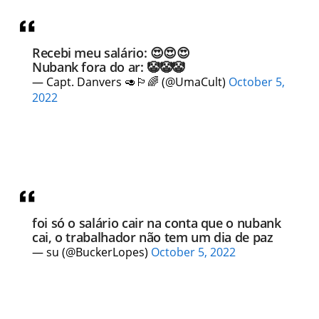
Recebi meu salário: 😍😍😍
Nubank fora do ar: 🤡🤡🤡
— Capt. Danvers 🥑🏳️‍🌈 (@UmaCult)
October 5,
2022
foi só o salário cair na conta que o nubank
cai, o trabalhador não tem um dia de paz
— su (@BuckerLopes)
October 5, 2022