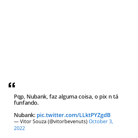
Pqp, Nubank, faz alguma coisa, o pix n tá
funfando.
Nubank:
pic.twitter.com/LLktPYZgdB
— Vitor Souza (@vitorbevenuts)
October 3,
2022