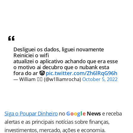
Desliguei os dados, liguei novamente
Reiniciei o wifi
atualizei o aplicativo achando que era esse
o motivo ai decubro que o nubank esta
fora do ar 🤡
pic.twitter.com/Zh6lRqG96h
— William 🏳️‍🌈 (@w1lliamrocha)
October 5, 2022
Siga o Poupar Dinheiro
no
G
o
o
g
l
e
News
e receba
alertas e as principais notícias sobre finanças,
investimentos, mercado, ações e economia.