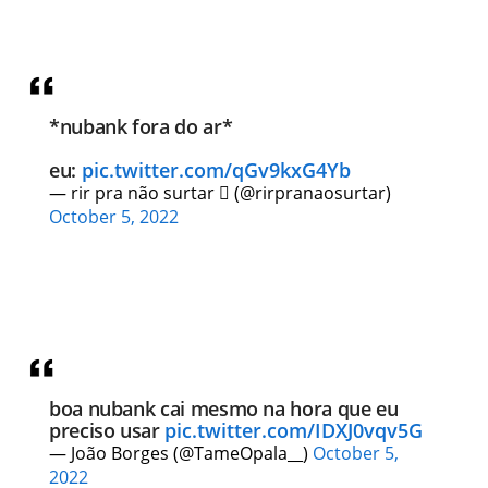
*nubank fora do ar*
eu:
pic.twitter.com/qGv9kxG4Yb
— rir pra não surtar  (@rirpranaosurtar)
October 5, 2022
boa nubank cai mesmo na hora que eu
preciso usar
pic.twitter.com/IDXJ0vqv5G
— João Borges (@TameOpala__)
October 5,
2022