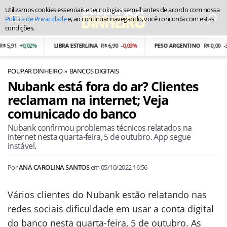
Utilizamos cookies essenciais e tecnologias semelhantes de acordo com nossa
Política de Privacidade
e, ao continuar navegando, você concorda com estas
condições.
+0,02%
LIBRA ESTERLINA
R$ 6,90
-0,03%
PESO ARGENTINO
R$ 0,00
-3,13%
POUPAR DINHEIRO
BANCOS DIGITAIS
Nubank está fora do ar? Clientes
reclamam na internet; Veja
comunicado do banco
Nubank confirmou problemas técnicos relatados na
internet nesta quarta-feira, 5 de outubro. App segue
instável.
Por
ANA CAROLINA SANTOS
em
05/10/2022 16:56
Vários clientes do Nubank estão relatando nas
redes sociais dificuldade em usar a conta digital
do banco nesta quarta-feira, 5 de outubro. As