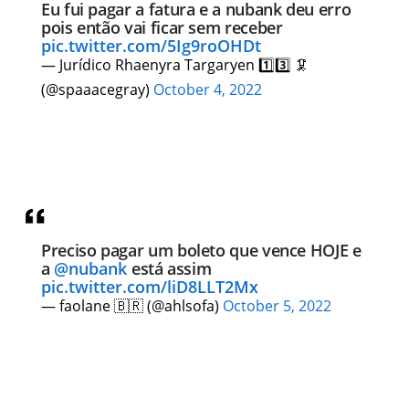
Eu fui pagar a fatura e a nubank deu erro
pois então vai ficar sem receber
pic.twitter.com/5Ig9roOHDt
— Jurídico Rhaenyra Targaryen 1️⃣3️⃣ 🦑
(@spaaacegray)
October 4, 2022
Preciso pagar um boleto que vence HOJE e
a
@nubank
está assim
pic.twitter.com/liD8LLT2Mx
— faolane 🇧🇷 (@ahlsofa)
October 5, 2022