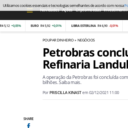
Utilizamos cookies essenciais e tecnologias semelhantes de acordo com nossa
Po
Novidades
Ações
Criptomoedas
Investimento
2
+0,05%
EURO
R$ 5,92
+0,01%
LIBRA ESTERLINA
R$ 6,90
-0,01%
PESO 
POUPAR DINHEIRO
NEGÓCIOS
Petrobras concl
Refinaria Landu
A operação da Petrobras foi concluída com
bilhões. Saiba mais.
Por
PRISCILLA KINAST
em
02/12/2021 11:00
SHARE