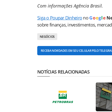
Com informações Agência Brasil.
Siga o Poupar Dinheiro
no
G
o
o
g
l
e
N
sobre finanças, investimentos, merca
NEGÓCIOS
RECEBA NOVIDADES EM SEU CELULAR PELO TELEGR
NOTÍCIAS RELACIONADAS