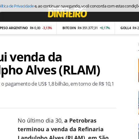
lítica de Privacidade
e, ao continuar navegando, você concorda com estas condiçõ
s
Economia
ARGENTINO
R$ 0,00
-3,13%
BITCOIN
R$ 351.377,31
+0,17%
GOLL4
R$ 2,87
-2
ui venda da
lpho Alves (RLAM)
 o pagamento de US$ 1,8 bilhão, em torno de R$ 10,1
No último dia 30,
a Petrobras
terminou a venda da Refinaria
Landulpho Alves (RLAM), em São