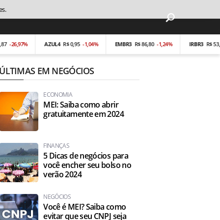
es.
6,97%
AZUL4
R$ 0,95
-1,04%
EMBR3
R$ 86,80
-1,24%
IRBR3
R$ 53,40
-0
ÚLTIMAS EM NEGÓCIOS
ECONOMIA
MEI: Saiba como abrir
gratuitamente em 2024
FINANÇAS
5 Dicas de negócios para
você encher seu bolso no
verão 2024
NEGÓCIOS
Você é MEI? Saiba como
evitar que seu CNPJ seja