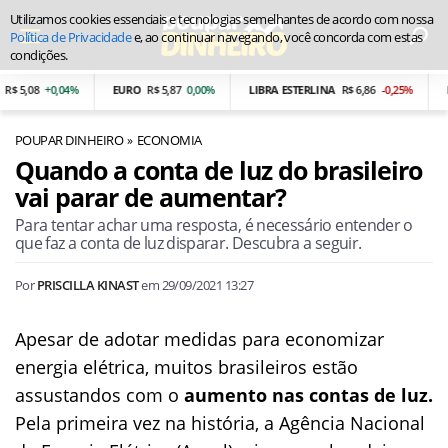
Utilizamos cookies essenciais e tecnologias semelhantes de acordo com nossa
Política de Privacidade
e, ao continuar navegando, você concorda com estas
condições.
 5,08
+0,04%
EURO
R$ 5,87
0,00%
LIBRA ESTERLINA
R$ 6,86
-0,25%
PE
POUPAR DINHEIRO
ECONOMIA
Quando a conta de luz do brasileiro
vai parar de aumentar?
Para tentar achar uma resposta, é necessário entender o
que faz a conta de luz disparar. Descubra a seguir.
Por
PRISCILLA KINAST
em
29/09/2021 13:27
Apesar de adotar medidas para economizar
energia elétrica, muitos brasileiros estão
assustandos com o
aumento nas contas de luz.
Pela primeira vez na história, a Agência Nacional