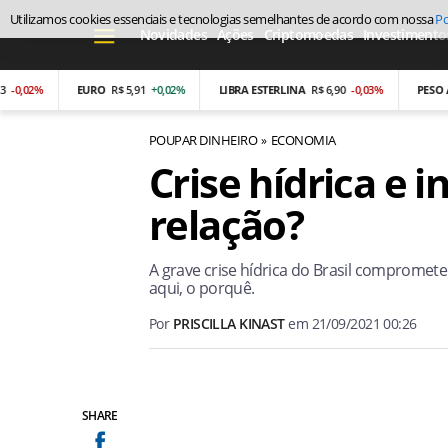
Utilizamos cookies essenciais e tecnologias semelhantes de acordo com nossa
Po
Novidades
Ações
Criptomoedas
Investimento
02%
EURO
R$ 5,91
+0,02%
LIBRA ESTERLINA
R$ 6,90
-0,03%
PESO ARGE
POUPAR DINHEIRO
ECONOMIA
Crise hídrica e i
relação?
A grave crise hídrica do Brasil compromete
aqui, o porquê.
Por
PRISCILLA KINAST
em
21/09/2021 00:26
SHARE