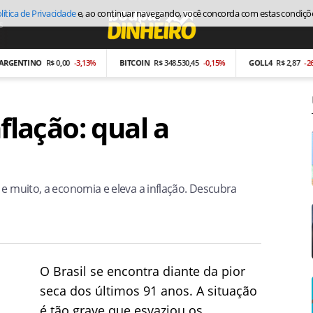
lítica de Privacidade
e, ao continuar navegando, você concorda com estas condiçõ
s
Economia
NTINO
R$ 0,00
-3,13%
BITCOIN
R$ 348.530,45
-0,15%
GOLL4
R$ 2,87
-26,97%
nflação: qual a
 e muito, a economia e eleva a inflação. Descubra
O Brasil se encontra diante da pior
seca dos últimos 91 anos. A situação
é tão grave que esvaziou os