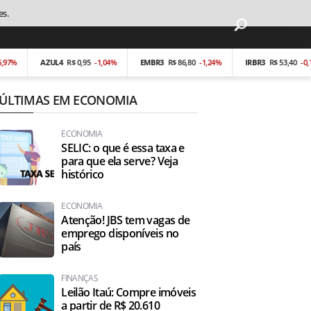
es.
AZUL4
R$ 0,95
-1,04%
EMBR3
R$ 86,80
-1,24%
IRBR3
R$ 53,40
-0,19%
ÚLTIMAS EM ECONOMIA
ECONOMIA
SELIC: o que é essa taxa e
para que ela serve? Veja
histórico
ECONOMIA
Atenção! JBS tem vagas de
emprego disponíveis no
país
FINANÇAS
Leilão Itaú: Compre imóveis
a partir de R$ 20.610