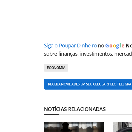
Siga o Poupar Dinheiro
no
G
o
o
g
l
e
N
sobre finanças, investimentos, merca
ECONOMIA
RECEBA NOVIDADES EM SEU CELULAR PELO TELEGR
NOTÍCIAS RELACIONADAS