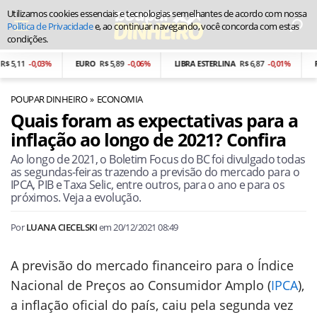
Utilizamos cookies essenciais e tecnologias semelhantes de acordo com nossa
Política de Privacidade
e, ao continuar navegando, você concorda com estas
condições.
,11
-0,03%
EURO
R$ 5,89
-0,06%
LIBRA ESTERLINA
R$ 6,87
-0,01%
PESO
POUPAR DINHEIRO
ECONOMIA
Quais foram as expectativas para a
inflação ao longo de 2021? Confira
Ao longo de 2021, o Boletim Focus do BC foi divulgado todas
as segundas-feiras trazendo a previsão do mercado para o
IPCA, PIB e Taxa Selic, entre outros, para o ano e para os
próximos. Veja a evolução.
Por
LUANA CIECELSKI
em
20/12/2021 08:49
A previsão do mercado financeiro para o Índice
Nacional de Preços ao Consumidor Amplo (
IPCA
),
a inflação oficial do país, caiu pela segunda vez