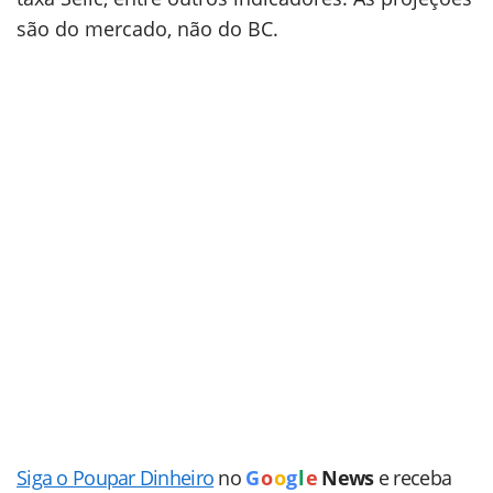
são do mercado, não do BC.
Siga o Poupar Dinheiro
no
G
o
o
g
l
e
News
e receba