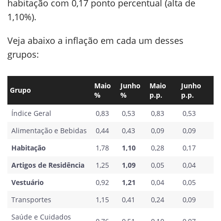
habitação com 0,17 ponto percentual (alta de
1,10%).
Veja abaixo a inflação em cada um desses
grupos:
Maio
Junho
Maio
Junho
Grupo
%
%
p.p.
p.p.
Índice Geral
0,83
0,53
0,83
0,53
Alimentação e Bebidas
0,44
0,43
0,09
0,09
Habitação
1,78
1,10
0,28
0,17
Artigos de Residência
1,25
1,09
0,05
0,04
Vestuário
0,92
1,21
0,04
0,05
Transportes
1,15
0,41
0,24
0,09
Saúde e Cuidados