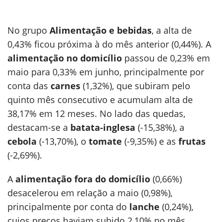
No grupo
Alimentação e bebidas
, a alta de
0,43% ficou próxima à do mês anterior (0,44%). A
alimentação no domicílio
passou de 0,23% em
maio para 0,33% em junho, principalmente por
conta das
carnes
(1,32%), que subiram pelo
quinto mês consecutivo e acumulam alta de
38,17% em 12 meses. No lado das quedas,
destacam-se a
batata-inglesa
(-15,38%), a
cebola
(-13,70%), o
tomate
(-9,35%) e as
frutas
(-2,69%).
A
alimentação fora do domicílio
(0,66%)
desacelerou em relação a maio (0,98%),
principalmente por conta do
lanche
(0,24%),
cujos preços haviam subido 2,10% no mês