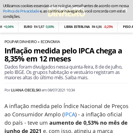
Utilizamos cookies essenciais e tecnologias semelhantes de acordo com nossa
Política de Privacidade
e, ao continuar navegando, você concorda com estas
condições.
4%
EURO
R$ 5,87
0,00%
LIBRA ESTERLINA
R$ 6,86
-0,25%
PESO ARGEN
POUPAR DINHEIRO
ECONOMIA
Inflação medida pelo IPCA chega a
8,35% em 12 meses
Dados foram divulgados nessa quinta-feira, 8 de de julho,
pelo IBGE. Os grupos habitação e vestuário registram as
maiores altas do último mês. Saiba mais.
Por
LUANA CIECELSKI
em
08/07/2021 10:34
A inflação medida pelo Índice Nacional de Preços
ao Consumidor Amplo (
IPCA
) - a inflação oficial
do país - teve um
aumento de 0,53% no mês de
junho de 2021
e, com isso, atingiu a marca