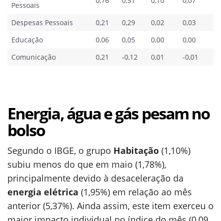
0,76
0,51
0,10
0,07
Pessoais
Despesas Pessoais
0,21
0,29
0,02
0,03
Educação
0,06
0,05
0,00
0,00
Comunicação
0,21
-0,12
0,01
-0,01
Energia, água e gás pesam no
bolso
Segundo o IBGE, o grupo
Habitação
(1,10%)
subiu menos do que em maio (1,78%),
principalmente devido à desaceleração da
energia elétrica
(1,95%) em relação ao mês
anterior (5,37%). Ainda assim, este item exerceu o
maior impacto individual no índice do mês (0,09