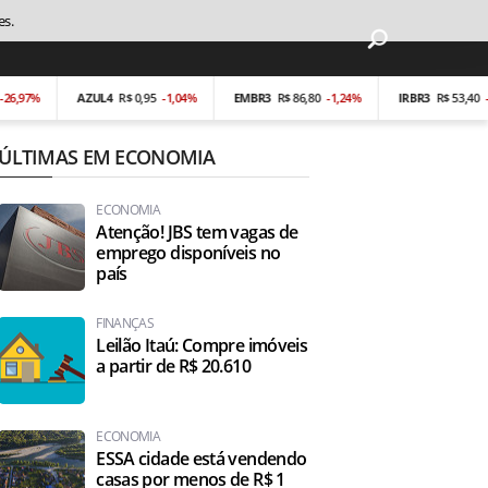
es.
%
AZUL4
R$ 0,95
-1,04%
EMBR3
R$ 86,80
-1,24%
IRBR3
R$ 53,40
-0,19%
ÚLTIMAS EM ECONOMIA
ECONOMIA
Atenção! JBS tem vagas de
emprego disponíveis no
país
FINANÇAS
Leilão Itaú: Compre imóveis
a partir de R$ 20.610
ECONOMIA
ESSA cidade está vendendo
casas por menos de R$ 1