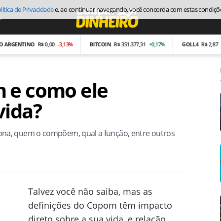
lítica de Privacidade
e, ao continuar navegando, você concorda com estas condiçõ
s
Economia
ENTINO
R$ 0,00
-3,13%
BITCOIN
R$ 351.377,31
+0,17%
GOLL4
R$ 2,87
-26,97
 e como ele
vida?
na, quem o compõem, qual a função, entre outros
Talvez você não saiba, mas as
definições do Copom têm impacto
direto sobre a sua vida, e relação