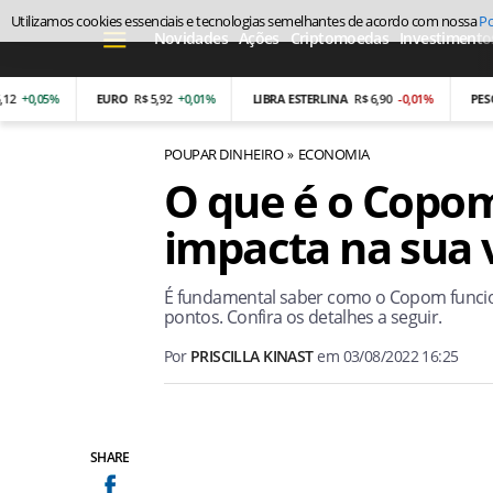
Utilizamos cookies essenciais e tecnologias semelhantes de acordo com nossa
Po
Novidades
Ações
Criptomoedas
Investimento
,05%
EURO
R$ 5,92
+0,01%
LIBRA ESTERLINA
R$ 6,90
-0,01%
PESO ARG
POUPAR DINHEIRO
ECONOMIA
O que é o Copom
impacta na sua 
É fundamental saber como o Copom funcio
pontos. Confira os detalhes a seguir.
Por
PRISCILLA KINAST
em
03/08/2022 16:25
SHARE