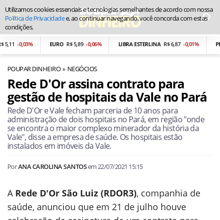
Utilizamos cookies essenciais e tecnologias semelhantes de acordo com nossa
Política de Privacidade
e, ao continuar navegando, você concorda com estas
condições.
,11
-0,03%
EURO
R$ 5,89
-0,06%
LIBRA ESTERLINA
R$ 6,87
-0,01%
PESO
POUPAR DINHEIRO
NEGÓCIOS
Rede D'Or assina contrato para
gestão de hospitais da Vale no Pará
Rede D'Or e Vale fecham parceria de 10 anos para
administração de dois hospitais no Pará, em região "onde
se encontra o maior complexo minerador da história da
Vale", disse a empresa de saúde. Os hospitais estão
instalados em imóveis da Vale.
Por
ANA CAROLINA SANTOS
em
22/07/2021 15:15
A
Rede D'Or São Luiz (RDOR3)
, companhia de
saúde, anunciou que em 21 de julho houve