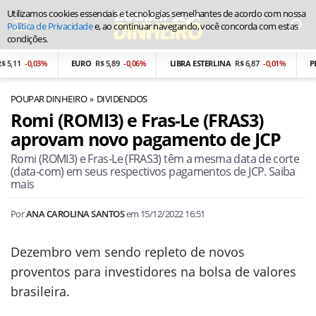
Utilizamos cookies essenciais e tecnologias semelhantes de acordo com nossa
Política de Privacidade
e, ao continuar navegando, você concorda com estas
condições.
,11
-0,03%
EURO
R$ 5,89
-0,06%
LIBRA ESTERLINA
R$ 6,87
-0,01%
PES
POUPAR DINHEIRO
DIVIDENDOS
Romi (ROMI3) e Fras-Le (FRAS3)
aprovam novo pagamento de JCP
Romi (ROMI3) e Fras-Le (FRAS3) têm a mesma data de corte
(data-com) em seus respectivos pagamentos de JCP. Saiba
mais
Por
ANA CAROLINA SANTOS
em
15/12/2022 16:51
Dezembro vem sendo repleto de novos
proventos para investidores na bolsa de valores
brasileira.