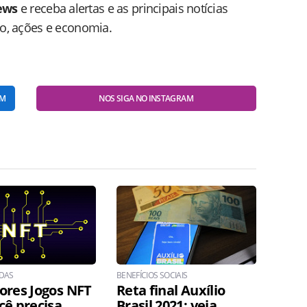
ews
e receba alertas e as principais notícias
do, ações e economia.
AM
NOS SIGA NO INSTAGRAM
DAS
BENEFÍCIOS SOCIAIS
ores Jogos NFT
Reta final Auxílio
cê precisa
Brasil 2021: veja