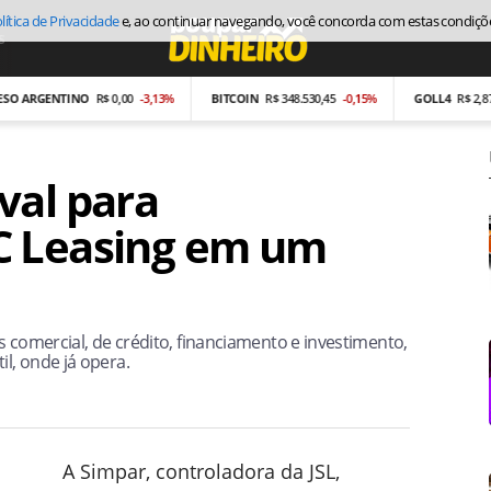
lítica de Privacidade
e, ao continuar navegando, você concorda com estas condiçõ
s
Economia
ARGENTINO
R$ 0,00
-3,13%
BITCOIN
R$ 348.530,45
-0,15%
GOLL4
R$ 2,87
-26
val para
C Leasing em um
as comercial, de crédito, financiamento e investimento,
l, onde já opera.
A Simpar, controladora da JSL,