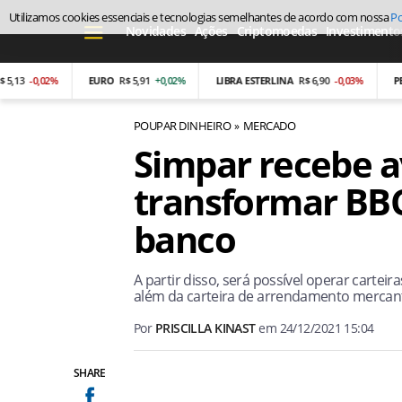
Utilizamos cookies essenciais e tecnologias semelhantes de acordo com nossa
Po
Novidades
Ações
Criptomoedas
Investimento
-0,02%
EURO
R$ 5,91
+0,02%
LIBRA ESTERLINA
R$ 6,90
-0,03%
PESO 
POUPAR DINHEIRO
MERCADO
Simpar recebe a
transformar BB
banco
A partir disso, será possível operar carteir
além da carteira de arrendamento mercanti
Por
PRISCILLA KINAST
em
24/12/2021 15:04
SHARE