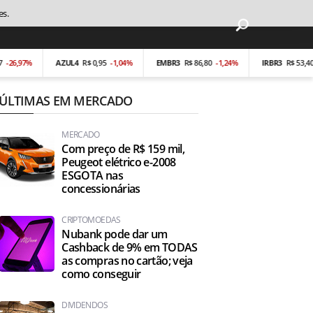
es.
,97%
AZUL4
R$ 0,95
-1,04%
EMBR3
R$ 86,80
-1,24%
IRBR3
R$ 53,40
-0,1
ÚLTIMAS EM MERCADO
MERCADO
Com preço de R$ 159 mil,
Peugeot elétrico e-2008
ESGOTA nas
concessionárias
CRIPTOMOEDAS
Nubank pode dar um
Cashback de 9% em TODAS
as compras no cartão; veja
como conseguir
DIVIDENDOS