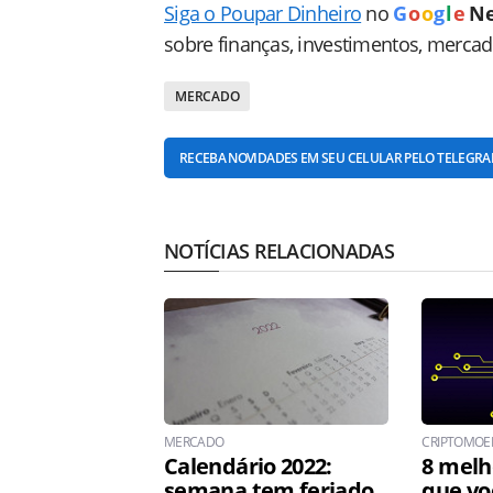
Siga o Poupar Dinheiro
no
G
o
o
g
l
e
N
sobre finanças, investimentos, merca
MERCADO
RECEBA NOVIDADES EM SEU CELULAR PELO TELEGR
NOTÍCIAS RELACIONADAS
MERCADO
CRIPTOMOE
Calendário 2022:
8 melh
semana tem feriado
que vo