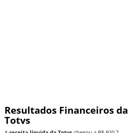
Resultados Financeiros da
Totvs
A
receita líquida da Totvs
chegou a R$ 920,7