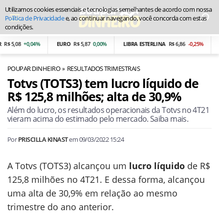
Utilizamos cookies essenciais e tecnologias semelhantes de acordo com nossa
Política de Privacidade
e, ao continuar navegando, você concorda com estas
condições.
$ 5,08
+0,04%
EURO
R$ 5,87
0,00%
LIBRA ESTERLINA
R$ 6,86
-0,25%
P
POUPAR DINHEIRO
RESULTADOS TRIMESTRAIS
Totvs (TOTS3) tem lucro líquido de
R$ 125,8 milhões; alta de 30,9%
Além do lucro, os resultados operacionais da Totvs no 4T21
vieram acima do estimado pelo mercado. Saiba mais.
Por
PRISCILLA KINAST
em
09/03/2022 15:24
A Totvs (TOTS3) alcançou um
lucro líquido
de R$
125,8 milhões no 4T21. E dessa forma, alcançou
uma alta de 30,9% em relação ao mesmo
trimestre do ano anterior.