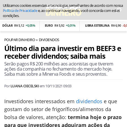
Utilizamos cookies essenciais e tecnologias semelhantes de acordo com nossa
Política de Privacidade
e, ao continuar navegando, você concorda com estas
condições.
ÓLAR
R$ 5,12
+0,05%
EURO
R$ 5,92
+0,01%
LIBRA ESTERLINA
R$ 6,90
-0,01%
POUPAR DINHEIRO
DIVIDENDOS
Último dia para investir em BEEF3 e
receber dividendos; saiba mais
Serão pagos R$ 200 milhões aos acionistas que tiverem
ações da companhia no fechamento do mercado hoje.
Saiba mais sobre a Minerva Foods e seus proventos.
Por
LUANA CIECELSKI
em
10/11/2021 09:03
Investidores interessados em
dividendos
e que
gostam do setor de frigoríficos/alimentos da
bolsa de valores, atenção:
termina hoje o prazo
para que investidores adquiram ações da