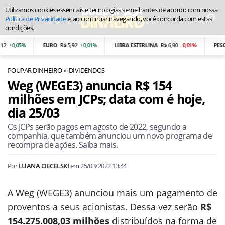
Utilizamos cookies essenciais e tecnologias semelhantes de acordo com nossa
Política de Privacidade
e, ao continuar navegando, você concorda com estas
condições.
+0,05%
EURO
R$ 5,92
+0,01%
LIBRA ESTERLINA
R$ 6,90
-0,01%
PESO 
POUPAR DINHEIRO
DIVIDENDOS
Weg (WEGE3) anuncia R$ 154
milhões em JCPs; data com é hoje,
dia 25/03
Os JCPs serão pagos em agosto de 2022, segundo a
companhia, que também anunciou um novo programa de
recompra de ações. Saiba mais.
Por
LUANA CIECELSKI
em
25/03/2022 13:44
A Weg (WEGE3) anunciou mais um pagamento de
proventos a seus acionistas. Dessa vez serão
R$
154.275.008,03 milhões
distribuídos na forma de