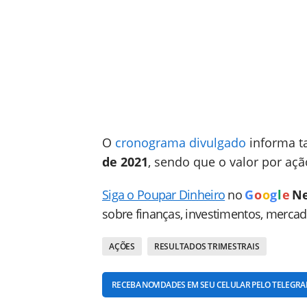
O
cronograma divulgado
informa t
de 2021
, sendo que o valor por ação
Siga o Poupar Dinheiro
no
G
o
o
g
l
e
N
sobre finanças, investimentos, merca
AÇÕES
RESULTADOS TRIMESTRAIS
RECEBA NOVIDADES EM SEU CELULAR PELO TELEGR