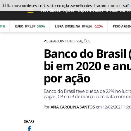
Utilizamos cookies essenciais e tecnologias semelhantes de acordo com nossa
Po
Novidades
Ações
Criptomoedas
Investimento
EURO
R$ 5,87
0,00%
LIBRA ESTERLINA
R$ 6,86
-0,25%
PESO ARGENTINO
POUPAR DINHEIRO
AÇÕES
Banco do Brasil 
bi em 2020 e anu
por ação
Banco do Brasil teve queda de 22% no luc
pagar JCP em 3 de março com data-com em
Por
ANA CAROLINA SANTOS
em
12/02/2021 16:
SHARE