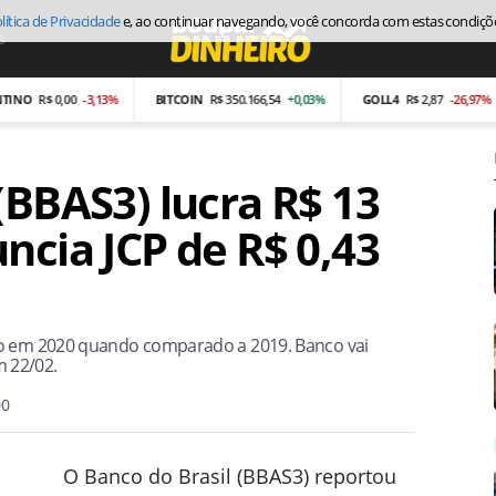
lítica de Privacidade
e, ao continuar navegando, você concorda com estas condiçõ
s
Economia
R$ 0,00
-3,13%
BITCOIN
R$ 350.166,54
+0,03%
GOLL4
R$ 2,87
-26,97%
A
(BBAS3) lucra R$ 13
ncia JCP de R$ 0,43
ro em 2020 quando comparado a 2019. Banco vai
 22/02.
00
O Banco do Brasil (BBAS3) reportou