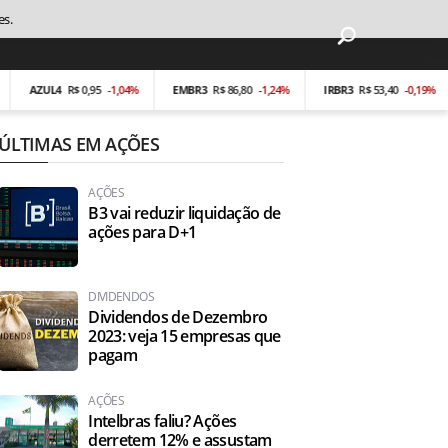
es.
ZUL4
R$ 0,95
-1,04%
EMBR3
R$ 86,80
-1,24%
IRBR3
R$ 53,40
-0,19%
M
ÚLTIMAS EM AÇÕES
AÇÕES
B3 vai reduzir liquidação de
ações para D+1
DIVIDENDOS
Dividendos de Dezembro
2023: veja 15 empresas que
pagam
AÇÕES
Intelbras faliu? Ações
derretem 12% e assustam