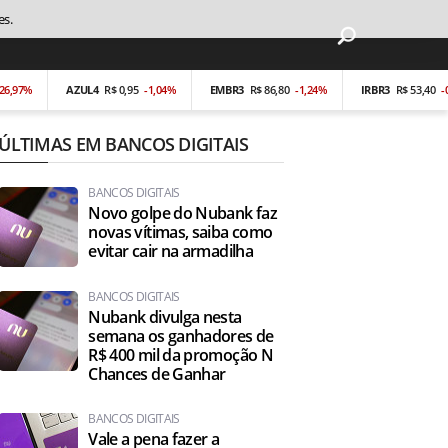
es.
AZUL4
R$ 0,95
-1,04%
EMBR3
R$ 86,80
-1,24%
IRBR3
R$ 53,40
-0,19%
ÚLTIMAS EM BANCOS DIGITAIS
BANCOS DIGITAIS
Novo golpe do Nubank faz
novas vítimas, saiba como
evitar cair na armadilha
BANCOS DIGITAIS
Nubank divulga nesta
semana os ganhadores de
R$ 400 mil da promoção N
Chances de Ganhar
BANCOS DIGITAIS
Vale a pena fazer a