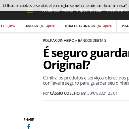
Utilizamos cookies essenciais e tecnologias semelhantes de acordo com nossa
Po
Novidades
Ações
Criptomoedas
Investimento
03%
EURO
R$ 5,89
-0,06%
LIBRA ESTERLINA
R$ 6,87
-0,01%
PESO ARGE
POUPAR DINHEIRO
BANCOS DIGITAIS
É seguro guarda
Original?
Confira os produtos e serviços oferecidos p
confiável e seguro para guardar seu dinhei
Por
CÁSSIO COELHO
em
30/01/2021 23:01
SHARE