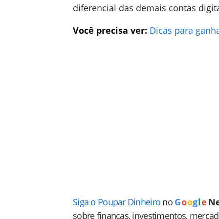
diferencial das demais contas digita
Você precisa ver:
Dicas para ganha
Siga o Poupar Dinheiro
no
G
o
o
g
l
e
N
sobre finanças, investimentos, merca