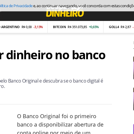
lítica de Privacidade
e, ao continuar navegando, você concorda com estas condiçõ
s
Economia
NTINO
R$ 0,00
-3,13%
BITCOIN
R$ 351.073,85
+0,65%
GOLL4
R$ 2,87
-26,97%
r dinheiro no banco
elo Banco Original e descubra se o banco digital é
ro.
O Banco Original foi o primeiro
banco a disponibilizar abertura de
conta online por meio de um