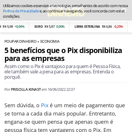
Utilizamos cookies essenciais e tecnologias semelhantes de acordo com nossa
Política de Privacidade
e, ao continuar navegando, você concorda com estas
condições.
 5,08
+0,04%
EURO
R$ 5,87
0,00%
LIBRA ESTERLINA
R$ 6,86
-0,25%
PE
POUPAR DINHEIRO
ECONOMIA
5 benefícios que o Pix disponibiliza
para as empresas
Assim como o Pix é vantajoso para quem é Pessoa Física,
ele também vale a pena para as empresas. Entenda o
porquê.
Por
PRISCILLA KINAST
em
16/06/2022 22:37
Sem dúvida, o
Pix
é um meio de pagamento que
se torna a cada dia mais popular. Entretanto,
engana-se quem pensa que apenas quem é
pessoa física tem vantagens com o Pix. Em