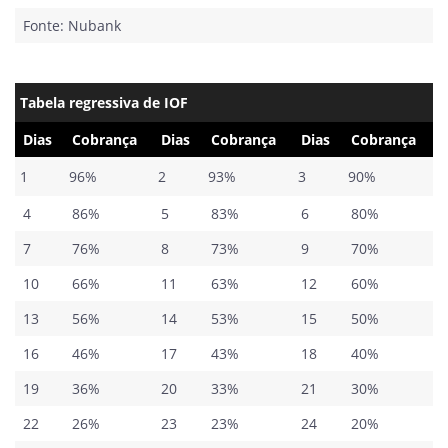
Fonte: Nubank
Tabela regressiva de IOF
Dias
Cobrança
Dias
Cobrança
Dias
Cobrança
1
96%
2
93%
3
90%
4
86%
5
83%
6
80%
7
76%
8
73%
9
70%
10
66%
11
63%
12
60%
13
56%
14
53%
15
50%
16
46%
17
43%
18
40%
19
36%
20
33%
21
30%
22
26%
23
23%
24
20%