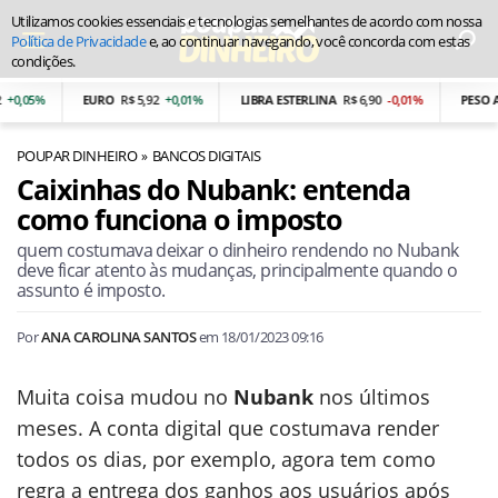
Utilizamos cookies essenciais e tecnologias semelhantes de acordo com nossa
Política de Privacidade
e, ao continuar navegando, você concorda com estas
condições.
EURO
R$ 5,92
+0,01%
LIBRA ESTERLINA
R$ 6,90
-0,01%
PESO ARGENT
POUPAR DINHEIRO
BANCOS DIGITAIS
Caixinhas do Nubank: entenda
como funciona o imposto
quem costumava deixar o dinheiro rendendo no Nubank
deve ficar atento às mudanças, principalmente quando o
assunto é imposto.
Por
ANA CAROLINA SANTOS
em
18/01/2023 09:16
Muita coisa mudou no
Nubank
nos últimos
meses. A conta digital que costumava render
todos os dias, por exemplo, agora tem como
regra a entrega dos ganhos aos usuários após